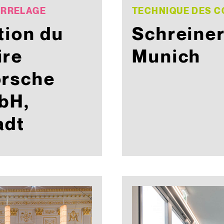
ARRELAGE
TECHNIQUE DES C
tion du
Schreiner
ire
Munich
orsche
bH,
adt