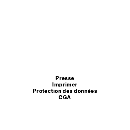
Presse
Imprimer
Protection des données
CGA
Paramètres des cookies
Termes et conditions
© 2026 Murexin GmbH