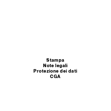
Stampa
Note legali
Protezione dei dati
CGA
impostazioni dei cookie
Condizioni Generali
© 2026 Murexin GmbH