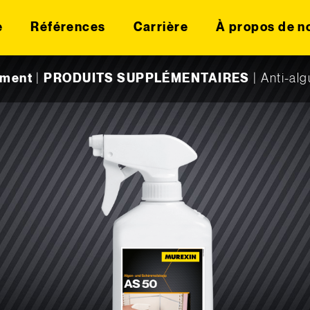
e
Références
Carrière
À propos de n
ement
|
PRODUITS SUPPLÉMENTAIRES
|
Anti-alg