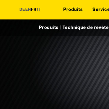
Produits
Servic
DE
EN
FR
IT
Skip to content
Produits
|
Technique de revêt