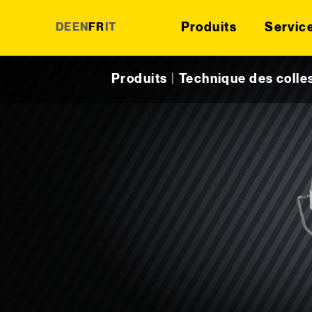
Produits
Servic
DE
EN
FR
IT
Skip to content
Produits
|
Technique des colle