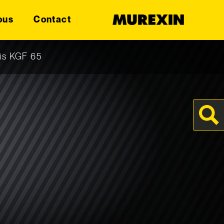
ous
Contact
ris KGF 65