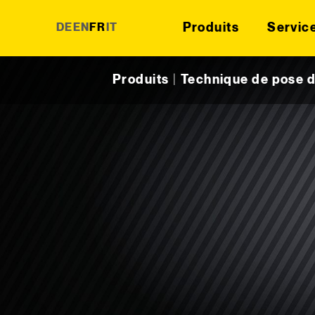
Produits
Servic
DE
EN
FR
IT
Skip to content
Produits
|
Technique de pose d