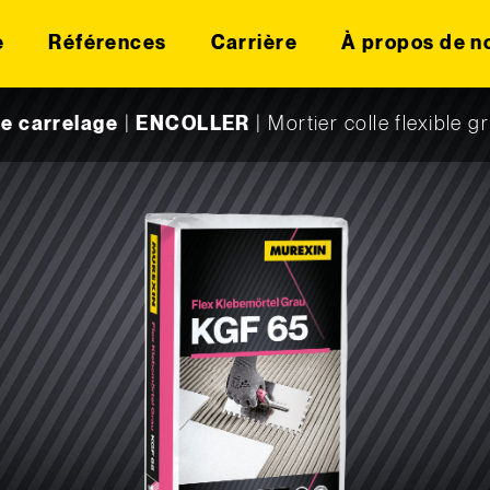
e
Références
Carrière
À propos de n
e carrelage
|
ENCOLLER
|
Mortier colle flexible g