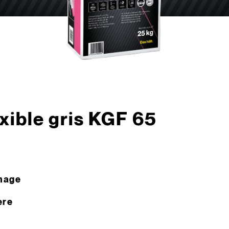
exible gris KGF 65
rmage
ère