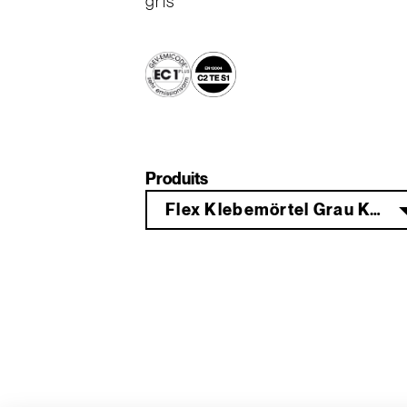
gris
Produits
Flex Klebemörtel Grau KGF 65 8 kg