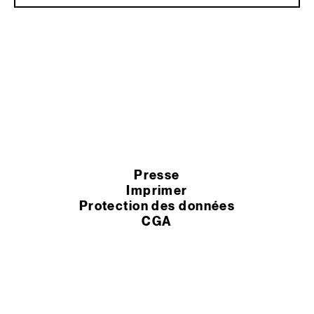
Presse
Imprimer
Protection des données
CGA
Paramètres des cookies
Termes et conditions
© 2026 Murexin GmbH