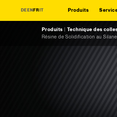
Produits
Servic
DE
EN
FR
IT
Skip to content
Produits
|
Technique des colle
Résine de Solidification au Silan