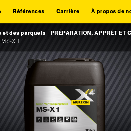
e
Références
Carrière
À propos de n
s et des parquets
|
PRÉPARATION, APPRÊT ET
e MS-X 1