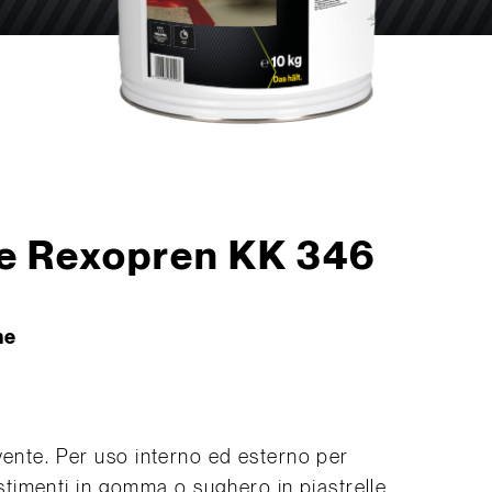
le Rexopren KK 346
ne
vente. Per uso interno ed esterno per
vestimenti in gomma o sughero in piastrelle,