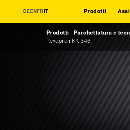
Prodotti
Assi
DE
EN
FR
IT
Skip to content
Prodotti
|
Parchettatura e tecn
Rexopren KK 346