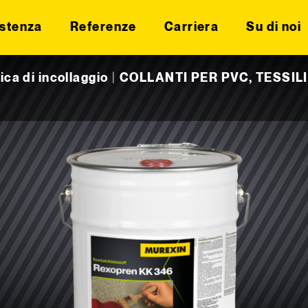
stenza
Referenze
Carriera
Su di noi
ica di incollaggio
|
COLLANTI PER PVC, TESSIL