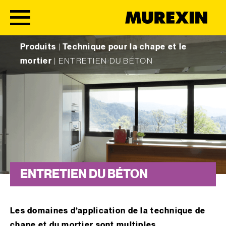
Skip to content
Produits
|
Technique pour la chape et le
mortier
|
ENTRETIEN DU BÉTON
ENTRETIEN DU BÉTON
Les domaines d’application de la technique de
chape et du mortier sont multiples.