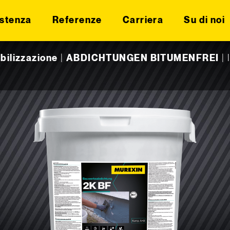
stenza
Referenze
Carriera
Su di noi
bilizzazione
|
ABDICHTUNGEN BITUMENFREI
|