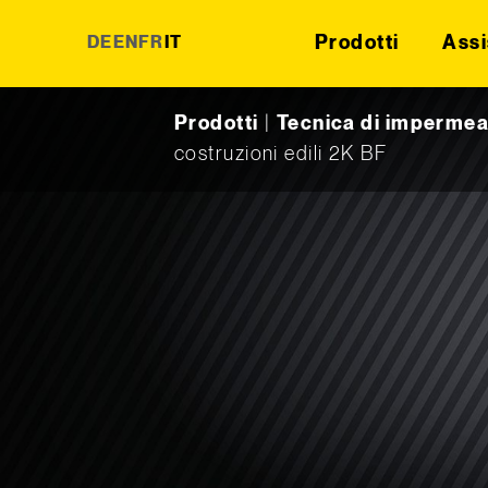
Prodotti
Assi
DE
EN
FR
IT
Skip to content
Prodotti
|
Tecnica di impermea
costruzioni edili 2K BF