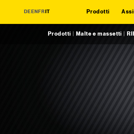
Prodotti
Assi
DE
EN
FR
IT
Skip to content
Prodotti
|
Malte e massetti
|
R