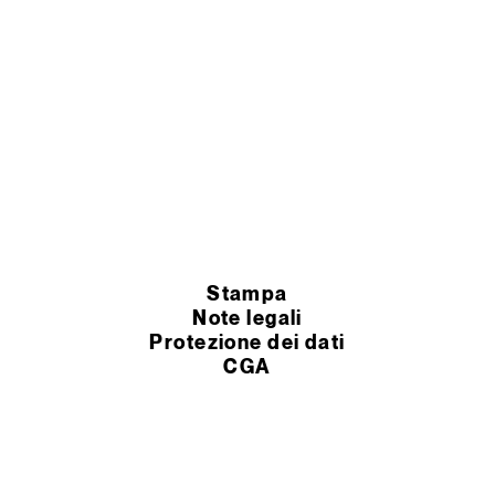
Stampa
Note legali
Protezione dei dati
CGA
impostazioni dei cookie
Condizioni Generali
© 2026 Murexin GmbH