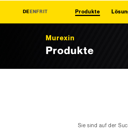
Produkte
Lösun
DE
EN
FR
IT
Skip to content
Murexin
Produkte
Sie sind auf der Su
Bauprojekt? Entdeck