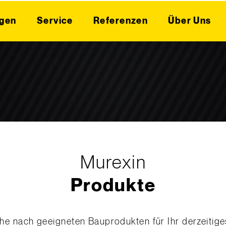
gen
Service
Referenzen
Über Uns
Murexin
Produkte
che nach geeigneten Bauprodukten für Ihr derzeitige
en Sie hier das breite Sortiment an Murexin Baumat