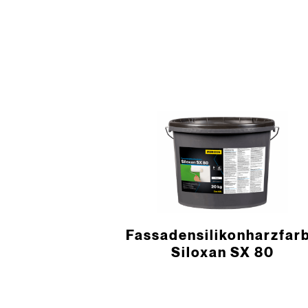
Fassadensilikon­harzfar
Siloxan SX 80