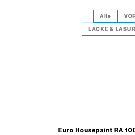
Alle
VO
LACKE & LASU
Euro Housepaint RA 10