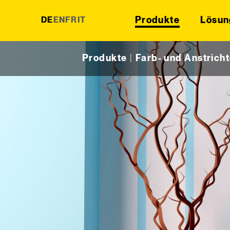
Produkte
Lösun
DE
EN
FR
IT
Skip to content
Produkte
|
Farb- und Anstrich