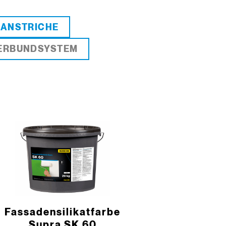
ANSTRICHE
RBUNDSYSTEM
Fassaden­silikatfarbe
Supra SK 60