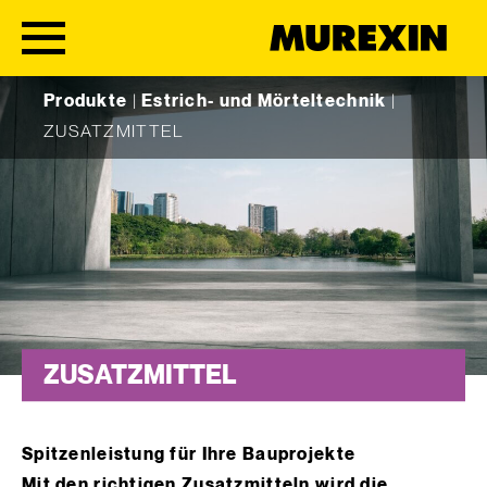
Skip to content
Produkte
|
Estrich- und Mörteltechnik
|
ZUSATZMITTEL
ZUSATZMITTEL
Spitzenleistung für Ihre Bauprojekte
Mit den richtigen Zusatzmitteln wird die