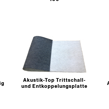
Akustik-Top Trittschall-
ig
und Entkoppelungs­platte