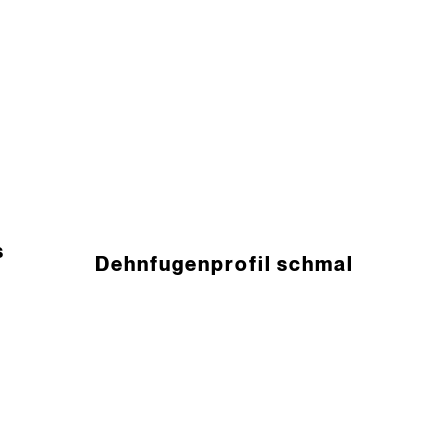
s
Dehnfugen­profil schmal