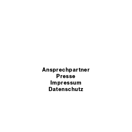
Ansprechpartner
Presse
Impressum
Datenschutz
HSchG-Meldekanal
Cookie Einstellungen
AEB
AGB
© 2026 Murexin GmbH