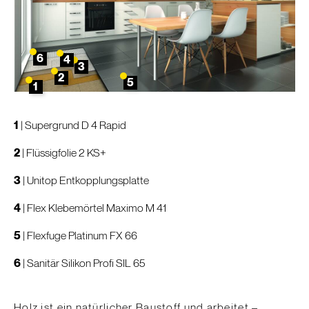
6
4
3
2
5
1
1
|
Supergrund D 4 Rapid
2
|
Flüssigfolie 2 KS+
3
|
Unitop Entkopplungsplatte
4
|
Flex Klebemörtel Maximo M 41
5
|
Flexfuge Platinum FX 66
6
|
Sanitär Silikon Profi SIL 65
Holz ist ein natürlicher Baustoff und arbeitet –