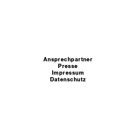
Ansprechpartner
Presse
Impressum
Datenschutz
HSchG-Meldekanal
Cookie Einstellungen
AEB
AGB
© 2026 Murexin GmbH