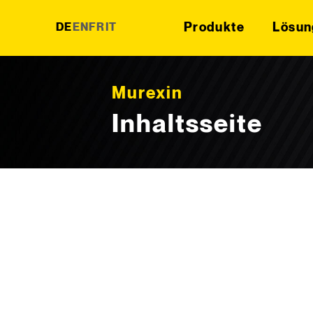
Produkte
Lösun
DE
EN
FR
IT
Skip to content
Murexin
Inhaltsseite