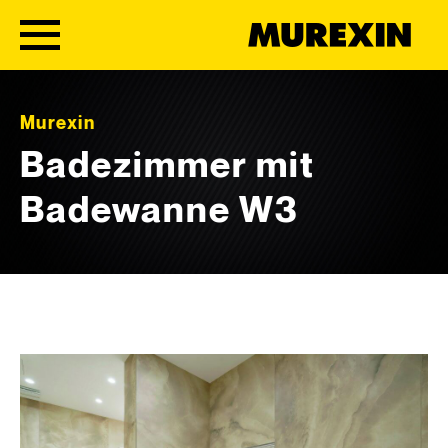
Skip to content
Murexin
Badezimmer mit
Badewanne W3