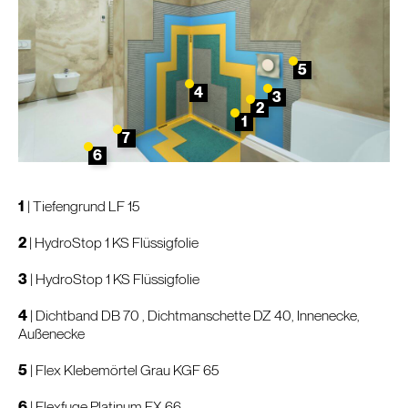
5
4
3
2
1
7
6
1
|
Tiefengrund LF 15
2
|
HydroStop 1 KS Flüssigfolie
3
|
HydroStop 1 KS Flüssigfolie
4
|
Dichtband DB 70
, Dichtmanschette DZ 40, Innenecke,
Außenecke
5
|
Flex Klebemörtel Grau KGF 65
6
|
Flexfuge Platinum FX 66