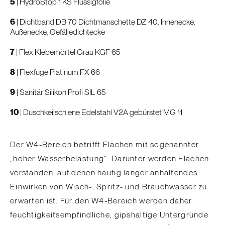
5
|
HydroStop 1 KS Flüssigfolie
6
|
Dichtband DB 70
Dichtmanschette DZ 40, Innenecke,
Außenecke, Gefälledichtecke
7
|
Flex Klebemörtel Grau KGF 65
8
|
Flexfuge Platinum FX 66
9
|
Sanitär Silikon Profi SIL 65
10
|
Duschkeilschiene Edelstahl V2A gebürstet MG 11
Der W4-Bereich betrifft Flächen mit sogenannter
„hoher Wasserbelastung“. Darunter werden Flächen
verstanden, auf denen häufig länger anhaltendes
Einwirken von Wisch-, Spritz- und Brauchwasser zu
erwarten ist. Für den W4-Bereich werden daher
feuchtigkeitsempfindliche, gipshaltige Untergründe