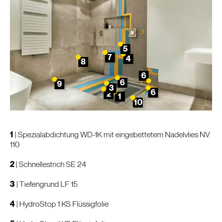
5
7
4
8
6
6
9
3
6
2
1
10
1
|
Spezialabdichtung WD-1K
mit eingebettetem Nadelvlies NV
110
2
|
Schnellestrich SE 24
3
|
Tiefengrund LF 15
4
|
HydroStop 1 KS Flüssigfolie