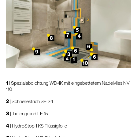
5
7
4
8
6
6
9
3
6
2
1
10
1
|
Spezialabdichtung WD-1K
mit eingebettetem Nadelvlies NV
110
2
|
Schnellestrich SE 24
3
|
Tiefengrund LF 15
4
|
HydroStop 1 KS Flüssigfolie