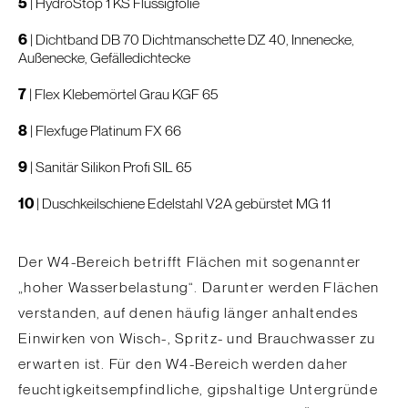
5
|
HydroStop 1 KS Flüssigfolie
6
|
Dichtband DB 70
Dichtmanschette DZ 40, Innenecke,
Außenecke, Gefälledichtecke
7
|
Flex Klebemörtel Grau KGF 65
8
|
Flexfuge Platinum FX 66
9
|
Sanitär Silikon Profi SIL 65
10
|
Duschkeilschiene Edelstahl V2A gebürstet MG 11
Der W4-Bereich betrifft Flächen mit sogenannter
„hoher Wasserbelastung“. Darunter werden Flächen
verstanden, auf denen häufig länger anhaltendes
Einwirken von Wisch-, Spritz- und Brauchwasser zu
erwarten ist. Für den W4-Bereich werden daher
feuchtigkeitsempfindliche, gipshaltige Untergründe