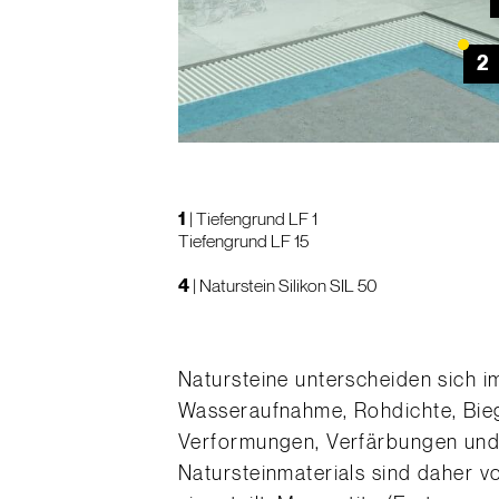
2
1
|
Tiefengrund LF 1
Tiefengrund LF 15
4
|
Naturstein Silikon SIL 50
Natursteine unterscheiden sich i
Wasseraufnahme, Rohdichte, Biege
Verformungen, Verfärbungen und 
Natursteinmaterials sind daher v