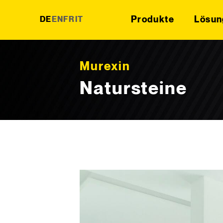
Produkte
Lösun
DE
EN
FR
IT
Skip to content
Murexin
Natursteine