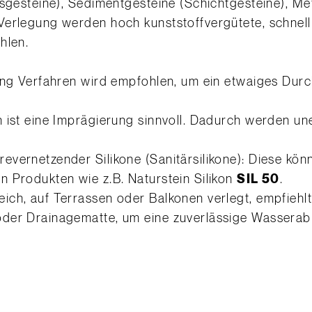
gsgesteine), Sedimentgesteine (Schichtgesteine), M
Verlegung werden hoch kunststoffvergütete, schnel
hlen.
ring Verfahren wird empfohlen, um ein etwaiges Dur
n ist eine Imprägierung sinnvoll. Dadurch werden u
vernetzender Silikone (Sanitärsilikone): Diese kön
 Produkten wie z.B. Naturstein Silikon
SIL 50
.
ch, auf Terrassen oder Balkonen verlegt, empfiehlt
er Drainagematte, um eine zuverlässige Wasserablei