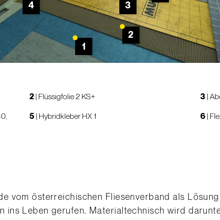
4
3
2
1
2
|
Flüssigfolie 2 KS+
3
|
Ab
40,
5
|
Hybridkleber HX 1
6
|
Fle
e vom österreichischen Fliesenverband als Lösung 
ins Leben gerufen. Materialtechnisch wird darunt