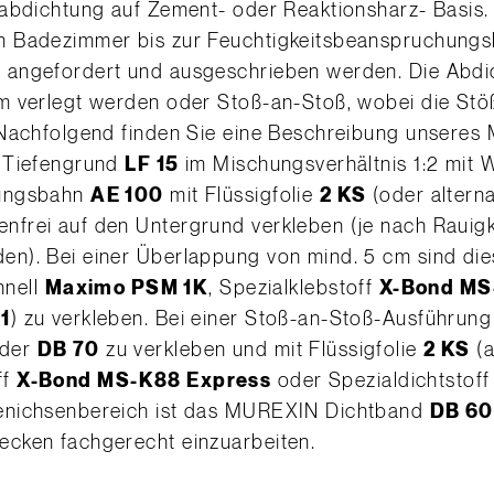
dabdichtung auf Zement- oder Reaktionsharz- Basis
 Badezimmer bis zur Feuchtigkeitsbeanspruchungsk
 angefordert und ausgeschrieben werden. Die Abdi
m verlegt werden oder Stoß-an-Stoß, wobei die Stöß
 Nachfolgend finden Sie eine Beschreibung unseres
t Tiefengrund
LF 15
im Mischungsverhältnis 1:2 mit 
lungsbahn
AE 100
mit Flüssigfolie
2 KS
(oder alterna
senfrei auf den Untergrund verkleben (je nach Rauig
n). Bei einer Überlappung von mind. 5 cm sind die
hnell
Maximo PSM 1K
, Spezialklebstoff
X-Bond MS
1
) zu verkleben. Bei einer Stoß-an-Stoß-Ausführung
der
DB 70
zu verkleben und mit Flüssigfolie
2 KS
(a
ff
X-Bond MS-K88 Express
oder Spezialdichtstof
enichsenbereich ist das MUREXIN Dichtband
DB 60
cken fachgerecht einzuarbeiten.