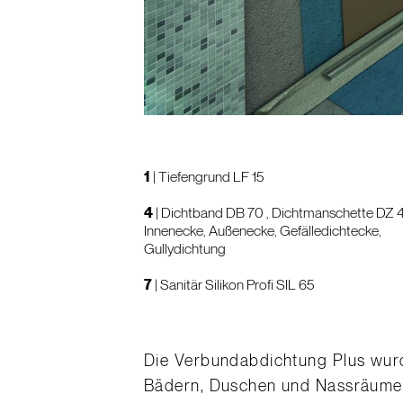
1
|
Tiefengrund LF 15
4
|
Dichtband DB 70
, Dichtmanschette DZ 
Innenecke, Außenecke, Gefälledichtecke,
Gullydichtung
7
|
Sanitär Silikon Profi SIL 65
Die Verbundabdichtung Plus wurd
Bädern, Duschen und Nassräumen 