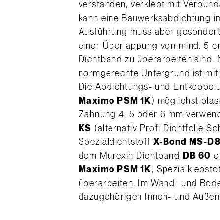
verstanden, verklebt mit Verbun
kann eine Bauwerksabdichtung im
Ausführung muss aber gesondert
einer Überlappung von mind. 5 c
Dichtband zu überarbeiten sind.
normgerechte Untergrund ist mi
Die Abdichtungs- und Entkoppe
Maximo PSM 1K
) möglichst bla
Zahnung 4, 5 oder 6 mm verwende
KS
(alternativ Profi Dichtfolie Sc
Spezialdichtstoff
X-Bond MS-D8
dem Murexin Dichtband
DB 60
o
Maximo PSM 1K
, Spezialklebsto
überarbeiten. Im Wand- und Bod
dazugehörigen Innen- und Außene