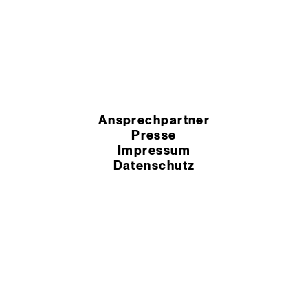
Ansprechpartner
Presse
Impressum
Datenschutz
HSchG-Meldekanal
Cookie Einstellungen
AEB
AGB
© 2026 Murexin GmbH