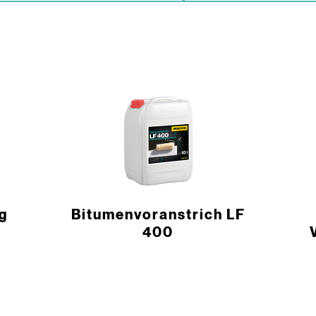
g
Bitumenvoranstrich LF
400