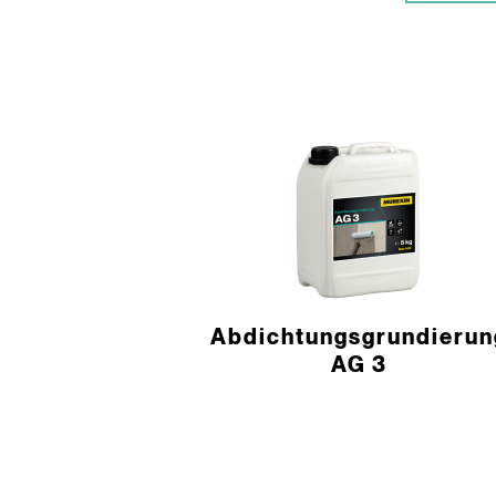
­Abdichtungs­grundierun
AG 3