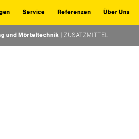
gen
Service
Referenzen
Über Uns
g und Mörteltechnik
|
ZUSATZMITTEL