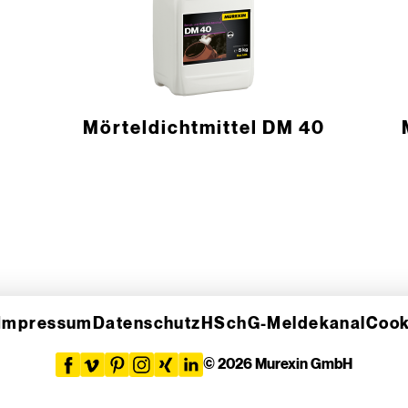
Mörteldichtmittel DM 40
Impressum
Datenschutz
HSchG-Meldekanal
Cook
© 2026 Murexin GmbH