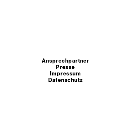
Ansprechpartner
Presse
Impressum
Datenschutz
HSchG-Meldekanal
Cookie Einstellungen
AEB
AGB
© 2026 Murexin GmbH