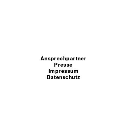
Ansprechpartner
Presse
Impressum
Datenschutz
HSchG-Meldekanal
Cookie Einstellungen
AEB
AGB
© 2026 Murexin GmbH