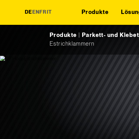
Produkte
Lösun
DE
EN
FR
IT
Skip to content
Produkte
|
Parkett- und Klebe
Estrichklammern