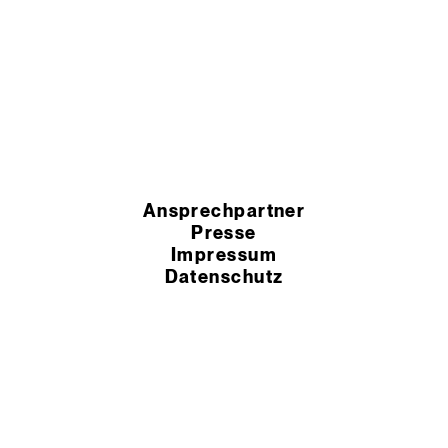
Ansprechpartner
Presse
Impressum
Datenschutz
HSchG-Meldekanal
Cookie Einstellungen
AEB
AGB
© 2026 Murexin GmbH