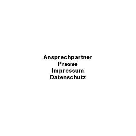
Ansprechpartner
Presse
Impressum
Datenschutz
HSchG-Meldekanal
Cookie Einstellungen
AEB
AGB
© 2026 Murexin GmbH