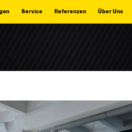
gen
Service
Referenzen
Über Uns
n