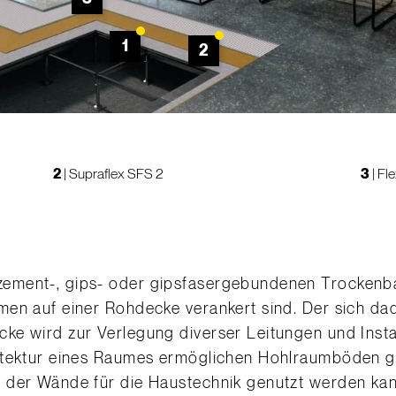
1
2
2
|
Supraflex SFS 2
3
|
Fle
ment-, gips- oder gipsfasergebundenen Trockenbau
men auf einer Rohdecke verankert sind. Der sich 
ke wird zur Verlegung diverser Leitungen und Insta
itektur eines Raumes ermöglichen Hohlraumböden g
 der Wände für die Haustechnik genutzt werden ka