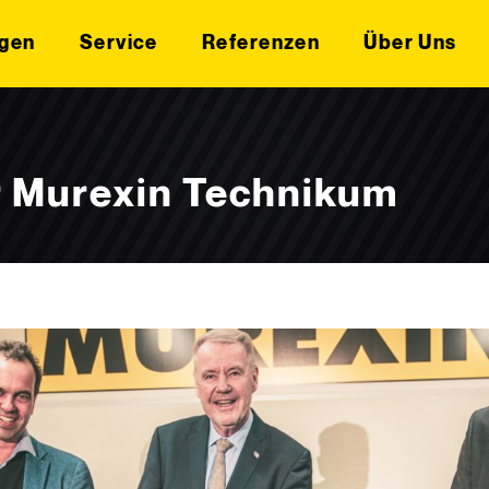
gen
Service
Referenzen
Über Uns
r Murexin Technikum