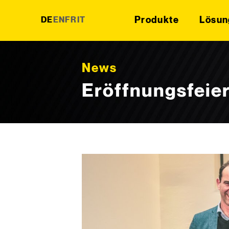
Produkte
Lösun
DE
EN
FR
IT
Skip to content
News
Eröffnungsfeie