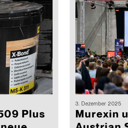
3. Dezember 2025
509 Plus
Murexin u
 neue
Austrian 