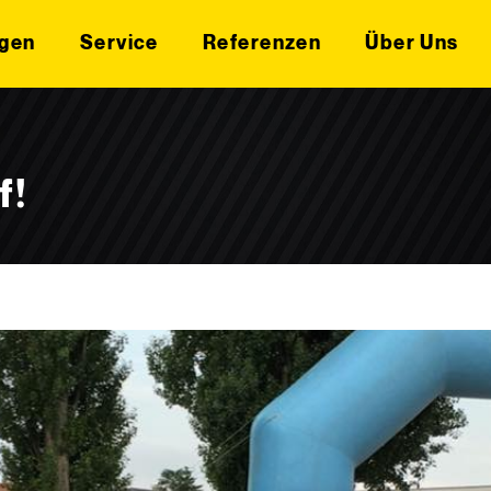
gen
Service
Referenzen
Über Uns
f!