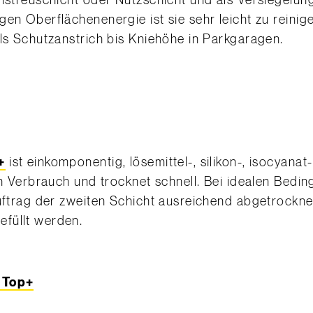
instreuschicht oder Nutzschicht und als Versiegelu
igen Oberflächenenergie ist sie sehr leicht zu reini
als Schutzanstrich bis Kniehöhe in Parkgaragen.
+
ist einkomponentig, lösemittel-, silikon-, isocyanat
en Verbrauch und trocknet schnell. Bei idealen Bedin
Auftrag der zweiten Schicht ausreichend abgetrockne
füllt werden.
 Top+