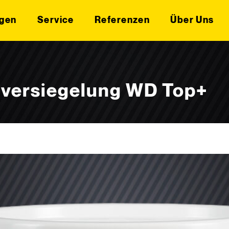
gen
Service
Referenzen
Über Uns
lversiegelung WD Top+